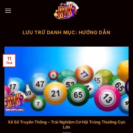
Bỏ
qua
nội
dung
LƯU TRỮ DANH MỤC:
HƯỚNG DẪN
11
Th4
Xổ Số Truyền Thống – Trải Nghiệm Cơ Hội Trúng Thưởng Cực
Lớn