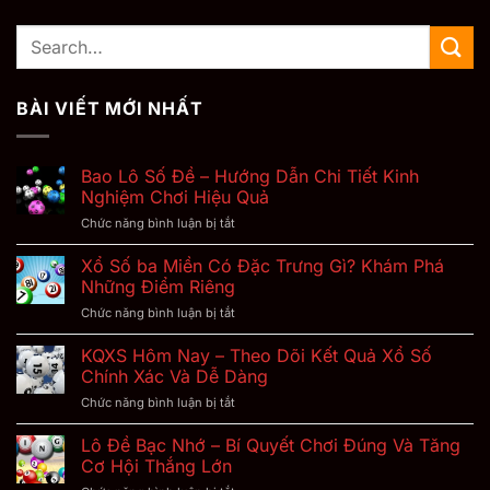
BÀI VIẾT MỚI NHẤT
Bao Lô Số Đề – Hướng Dẫn Chi Tiết Kinh
Nghiệm Chơi Hiệu Quả
Chức năng bình luận bị tắt
ở
Bao
Lô
Xổ Số ba Miền Có Đặc Trưng Gì? Khám Phá
Số
Những Điểm Riêng
Đề
Chức năng bình luận bị tắt
ở
–
Xổ
Hướng
Số
KQXS Hôm Nay – Theo Dõi Kết Quả Xổ Số
Dẫn
ba
Chi
Chính Xác Và Dễ Dàng
Miền
Tiết
Chức năng bình luận bị tắt
ở
Có
Kinh
KQXS
Đặc
Nghiệm
Hôm
Lô Đề Bạc Nhớ – Bí Quyết Chơi Đúng Và Tăng
Trưng
Chơi
Nay
Gì?
Cơ Hội Thắng Lớn
Hiệu
–
Khám
Quả