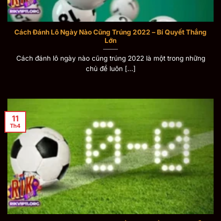
Cách Đánh Lô Ngày Nào Cũng Trúng 2022 – Bí Quyết Thắng
Lớn
Cách đánh lô ngày nào cũng trúng 2022 là một trong những
chủ đề luôn [...]
11
Th4