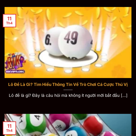
11
Th4
Lô Đề Là Gì? Tìm Hiểu Thông Tin Về Trò Chơi Cá Cược Thú Vị
Lô đề là gì? Đây là câu hỏi mà không ít người mới bắt đầu [...]
11
Th4