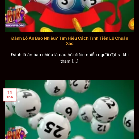
Đánh Lô Ăn Bao Nhiêu? Tìm Hiểu Cách Tính Tiền Lô Chuẩn
Xác
Đánh lô ăn bao nhiêu là câu hỏi được nhiều người đặt ra khi
tham [...]
11
Th4