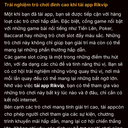
Trải nghiệm trò chơi đỉnh cao khi tải app Rikvip
Một khi bạn đã tải app, bạn sẽ được tiếp cận với hàng
loạt các trò chơi hấp dẫn. Đặc biệt, cổng game nổi bật
với những game bài nổi tiếng như Tiến Lên, Poker,
Baccarat hay những trò chơi slot đầy màu sắc. Những
trò chơi này không chỉ giúp bạn giải trí mà còn có thể
mang lại những phần thưởng hấp dẫn.
Các game slot cũng là một trong những điểm thu hút
lớn, với đa dạng các chủ đề và tính năng thú vị. Bạn sẽ
có cơ hội trải nghiệm những vòng quay thú vị, nơi mà
mỗi lần quay đều có thể mang lại những bất ngờ lớn.
Nhờ vào việc
tải app Rikvip
, bạn có thể tham gia vào
những trò chơi này bất kỳ lúc nào và ở đâu, chỉ cần có
kết nối internet.
Bên cạnh các trò chơi mang tính giải trí cao, tải appcòn
cho phép người chơi tham gia các sự kiện, chương
trình khuyến mãi hấp dẫn, mang lại cơ hội chiến thắng