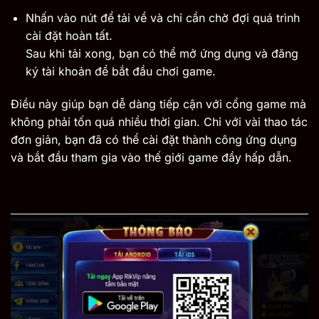
Nhấn vào nút để tải về và chỉ cần chờ đợi quá trình
cài đặt hoàn tất.
Sau khi tải xong, bạn có thể mở ứng dụng và đăng
ký tài khoản để bắt đầu chơi game.
Điều này giúp bạn dễ dàng tiếp cận với cổng game mà
không phải tốn quá nhiều thời gian. Chỉ với vài thao tác
đơn giản, bạn đã có thể cài đặt thành công ứng dụng
và bắt đầu tham gia vào thế giới game đầy hấp dẫn.