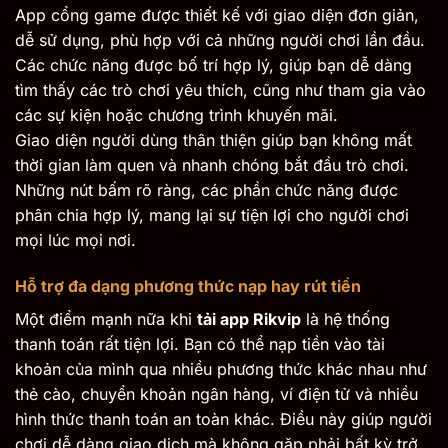
App cổng game được thiết kế với giao diện đơn giản,
dễ sử dụng, phù hợp với cả những người chơi lần đầu.
Các chức năng được bố trí hợp lý, giúp bạn dễ dàng
tìm thấy các trò chơi yêu thích, cũng như tham gia vào
các sự kiện hoặc chương trình khuyến mãi.
Giao diện người dùng thân thiện giúp bạn không mất
thời gian làm quen và nhanh chóng bắt đầu trò chơi.
Những nút bấm rõ ràng, các phần chức năng được
phân chia hợp lý, mang lại sự tiện lợi cho người chơi
mọi lúc mọi nơi.
Hỗ trợ đa dạng phương thức nạp hay rút tiền
Một điểm mạnh nữa khi
tải app Rikvip
là hệ thống
thanh toán rất tiện lợi. Bạn có thể nạp tiền vào tài
khoản của mình qua nhiều phương thức khác nhau như
thẻ cào, chuyển khoản ngân hàng, ví điện tử và nhiều
hình thức thanh toán an toàn khác. Điều này giúp người
chơi dễ dàng giao dịch mà không gặp phải bất kỳ trở