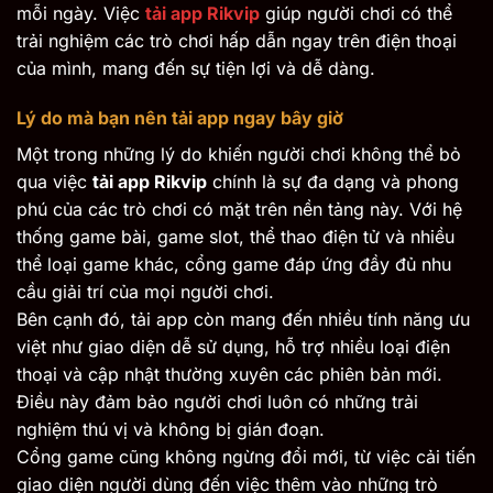
mỗi ngày. Việc
tải app Rikvip
giúp người chơi có thể
trải nghiệm các trò chơi hấp dẫn ngay trên điện thoại
của mình, mang đến sự tiện lợi và dễ dàng.
Lý do mà bạn nên tải app ngay bây giờ
Một trong những lý do khiến người chơi không thể bỏ
qua việc
tải app Rikvip
chính là sự đa dạng và phong
phú của các trò chơi có mặt trên nền tảng này. Với hệ
thống game bài, game slot, thể thao điện tử và nhiều
thể loại game khác, cổng game đáp ứng đầy đủ nhu
cầu giải trí của mọi người chơi.
Bên cạnh đó, tải app
còn mang đến nhiều tính năng ưu
việt như giao diện dễ sử dụng, hỗ trợ nhiều loại điện
thoại và cập nhật thường xuyên các phiên bản mới.
Điều này đảm bảo người chơi luôn có những trải
nghiệm thú vị và không bị gián đoạn.
Cổng game cũng không ngừng đổi mới, từ việc cải tiến
giao diện người dùng đến việc thêm vào những trò