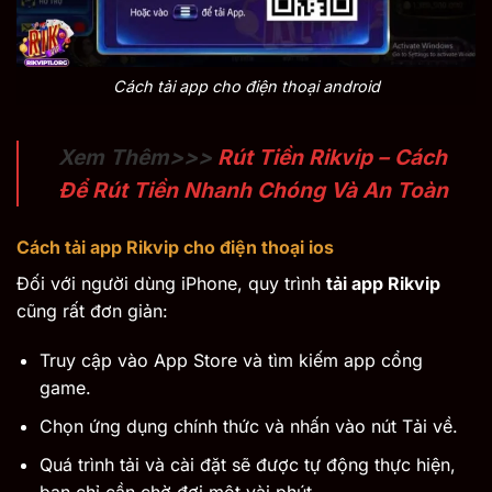
Cách tải app cho điện thoại android
Xem Thêm>>>
Rút Tiền Rikvip – Cách
Để Rút Tiền Nhanh Chóng Và An Toàn
Cách tải app Rikvip cho điện thoại ios
Đối với người dùng iPhone, quy trình
tải app Rikvip
cũng rất đơn giản:
Truy cập vào App Store và tìm kiếm app cổng
game.
Chọn ứng dụng chính thức và nhấn vào nút Tải về.
Quá trình tải và cài đặt sẽ được tự động thực hiện,
bạn chỉ cần chờ đợi một vài phút.