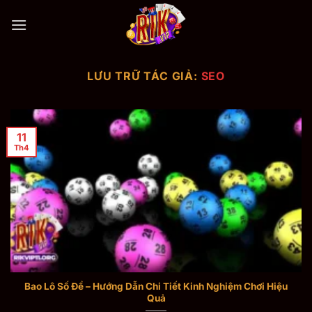
Bỏ
qua
nội
dung
LƯU TRỮ TÁC GIẢ:
SEO
11
Th4
Bao Lô Số Đề – Hướng Dẫn Chi Tiết Kinh Nghiệm Chơi Hiệu
Quả