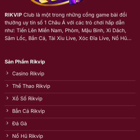
RIKVIP
Club là một trong những cổng game bài đổi
thưởng uy tín số 1 Châu Á với các trò chơi hấp dẫn
như: Tiến Lên Miền Nam, Phỏm, Mậu Binh, Xì Dách,
Sâm Lốc, Bắn Cá, Tài Xỉu Live, Xóc Đĩa Live, Nổ Hũ...
Sản Phẩm Rikvip
Casino Rikvip
Thể Thao Rikvip
Xổ Số Rikvip
Bắn Cá Rikvip
Đá Gà
Nổ Hũ Rikvip