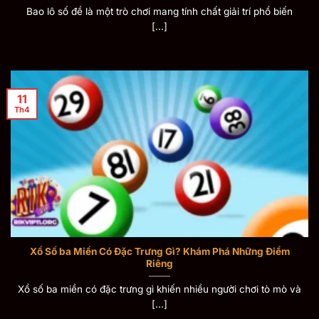
Bao lô số đề là một trò chơi mang tính chất giải trí phổ biến
[...]
11
Th4
Xổ Số ba Miền Có Đặc Trưng Gì? Khám Phá Những Điểm
Riêng
Xổ số ba miền có đặc trưng gì khiến nhiều người chơi tò mò và
[...]