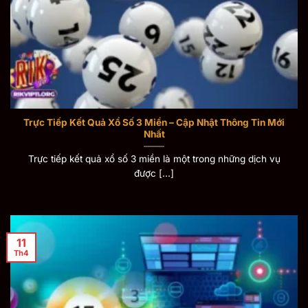
Trực Tiếp Kết Quả Xổ Số 3 Miền – Cập Nhật Thông Tin Mới
Nhất
Trực tiếp kết quả xổ số 3 miền là một trong những dịch vụ
được [...]
11
Th4