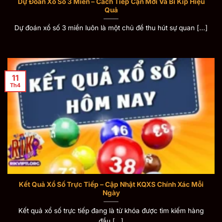
Dự Đoán Xổ Số 3 Miền – Cách Tiếp Cận Mới Và Bí Kíp Hiệu
Quả
Dự đoán xổ số 3 miền luôn là một chủ đề thu hút sự quan [...]
11
Th4
Kết Quả Xổ Số Trực Tiếp – Cập Nhật KQXS Chính Xác Mỗi
Ngày
Kết quả xổ số trực tiếp đang là từ khóa được tìm kiếm hàng
đầu [...]