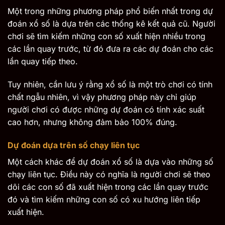
Một trong những phương pháp phổ biến nhất trong dự
đoán xổ số là dựa trên các thống kê kết quả cũ. Người
chơi sẽ tìm kiếm những con số xuất hiện nhiều trong
các lần quay trước, từ đó đưa ra các dự đoán cho các
lần quay tiếp theo.
Tuy nhiên, cần lưu ý rằng xổ số là một trò chơi có tính
chất ngẫu nhiên, vì vậy phương pháp này chỉ giúp
người chơi có được những dự đoán có tính xác suất
cao hơn, nhưng không đảm bảo 100% đúng.
Dự đoán dựa trên số chạy liên tục
Một cách khác để dự đoán xổ số là dựa vào những số
chạy liên tục. Điều này có nghĩa là người chơi sẽ theo
dõi các con số đã xuất hiện trong các lần quay trước
đó và tìm kiếm những con số có xu hướng liên tiếp
xuất hiện.