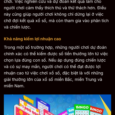
chơi. Việc nghiên cứu và dự đoán kết quả làm cho
người chơi cảm thấy thích thú và thử thách hơn. Điều
này cũng giúp người chơi không chỉ dừng lại ở việc
chờ đợi kết quả xổ số, mà còn tham gia vào phân tích
và chiến lược.
Khả năng kiếm lợi nhuận cao
Trong một số trường hợp, những người chơi dự đoán
chính xác có thể kiếm được số tiền thưởng lớn từ việc
chọn lựa đúng con số. Nếu áp dụng đúng chiến lược
và có sự may mắn, người chơi có thể đạt được lợi
nhuận cao từ việc chơi xổ số, đặc biệt là với những
giải thưởng lớn của xổ số miền Bắc, miền Trung và
miền Nam.