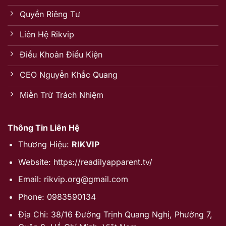
Quyền Riêng Tư
Liên Hệ Rikvip
Điều Khoản Điều Kiện
CEO Nguyễn Khắc Quang
Miễn Trừ Trách Nhiệm
Thông Tin Liên Hệ
Thương Hiệu:
RIKVIP
Website:
https://readilyapparent.tv/
Email:
rikvip.org@gmail.com
Phone: 0983590134
Địa Chỉ: 38/16 Đường Trịnh Quang Nghị, Phường 7,