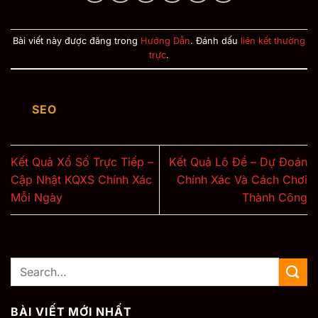
Bài viết này được đăng trong
Hướng Dẫn
. Đánh dấu
liên kết thường
trực
.
SEO
Kết Quả Xổ Số Trực Tiếp –
Kết Quả Lô Đề – Dự Đoán
Cập Nhật KQXS Chính Xác
Chính Xác Và Cách Chơi
Mỗi Ngày
Thành Công
BÀI VIẾT MỚI NHẤT