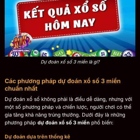
Dự đoán xổ số 3 miền là gì?
Các phương pháp dự đoán xổ số 3 miền
chuẩn nhất
Dự đoán xổ số không phải là điều dễ dàng, nhưng với
một số phương pháp và chiến lược, người chơi có thể
gia tăng khả năng trúng thưởng. Dưới đây là những
phương pháp
dự đoán xổ số 3 miền
phổ biến:
Dự đoán dựa trên thống kê